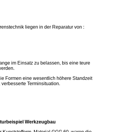
enstechnik liegen in der Reparatur von :
ange im Einsatz zu belassen, bis eine teure
werden.
 die Formen eine wesentlich höhere Standzeit
 verbesserte Terminsituation.
turbeispiel Werkzeugbau
r Kunststofform, Material GGG 60, waren die